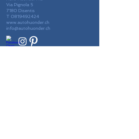
Via Pignola 5
7180 Disentis
T
0819492424
www.autohuonder.ch
info@autohuonder.ch