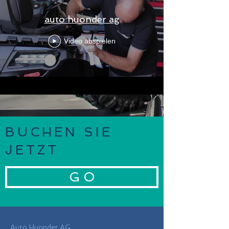
auto huonder ag
Video abspielen
BUCHEN SIE
JETZT
G O
Auto Huonder AG