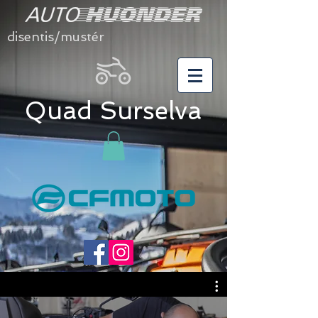
disentis/mustér
Quad Surselva