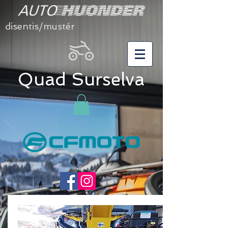
disentis/mustér
Quad Surselva